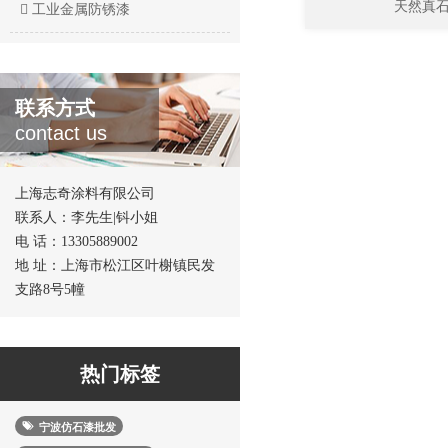
天然真
工业金属防锈漆
联系方式
contact us
上海志奇涂料有限公司
联系人：李先生|钭小姐
电 话：13305889002
地 址：上海市松江区叶榭镇民发
支路8号5幢
热门标签
宁波仿石漆批发