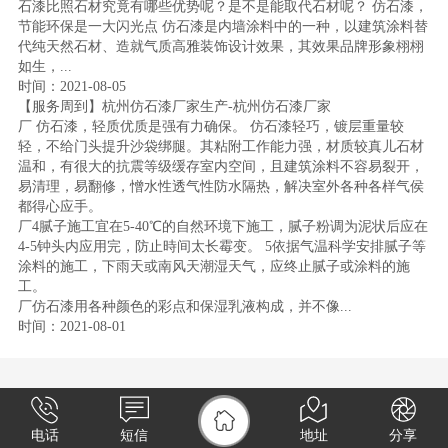
石漆比照石材究竟有哪些优势呢？是不是能取代石材呢？ 仿石漆，
节能环保是一大闪光点 仿石漆是内墙涂料中的一种，以建筑涂料替
代纯天然石材、造就气质高雅装饰设计效果，其效果品牌形象栩栩
如生，...
时间：2021-08-05
【服务周到】杭州仿石漆厂家生产-杭州仿石漆厂家
厂 仿石漆，轻质优质是强有力确保。 仿石漆轻巧，镀层重量较
轻，不给门头提升沙袋绑腿。其粘附工作能力强，材质较真儿石材
温和，有很大的抗震等级缓存室内空间，且建筑涂料不容易裂开，
易清理，易翻修，憎水性透气性防水隔热，解决室外各种各样气侯
都得心应手。
厂4腻子施工宜在5-40℃的自然环境下施工，腻子粉调为泥状后应在
4-5钟头内应用完，防止時间太长霉变。 5依据气温科学安排腻子等
涂料的施工，下雨天或南风天潮湿天气，应终止腻子或涂料的施
工。
厂仿石漆用各种颜色的彩点和保湿乳液构成，并不像...
时间：2021-08-01
电话
短信
地址
分享