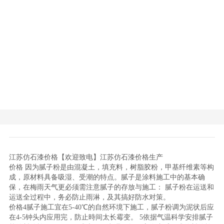
江苏仿石漆价格【欢迎致电】江苏仿石漆价格生产
价格 因为腻子粉是由混凝土，填充料，树脂胶粉，甲基纤维素等构
成，原材料具备吸湿、受潮的特点。腻子是涂料施工中的基本确
保，在梅雨天气更必须需注意腻子的存放与施工： 腻子粉在运送和
运送全过程中，务必防止雨淋，及其搞好防水对策。
价格4腻子施工宜在5-40℃的自然环境下施工，腻子粉调为泥状后应
在4-5钟头内应用完，防止時间太长霉变。 5依据气温科学安排腻子