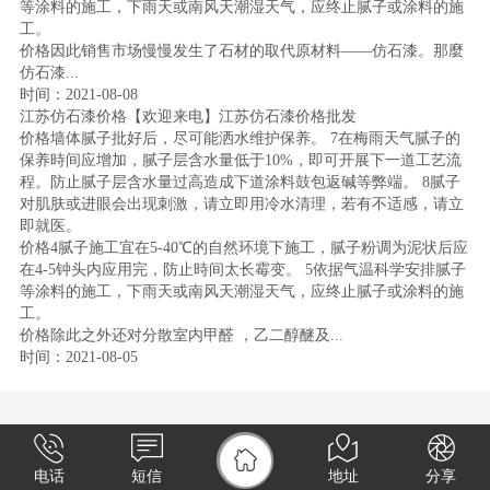
等涂料的施工，下雨天或南风天潮湿天气，应终止腻子或涂料的施
工。
价格因此销售市场慢慢发生了石材的取代原材料——仿石漆。那麼
仿石漆...
时间：2021-08-08
江苏仿石漆价格【欢迎来电】江苏仿石漆价格批发
价格墙体腻子批好后，尽可能洒水维护保养。 7在梅雨天气腻子的
保养時间应增加，腻子层含水量低于10%，即可开展下一道工艺流
程。防止腻子层含水量过高造成下道涂料鼓包返碱等弊端。 8腻子
对肌肤或进眼会出现刺激，请立即用冷水清理，若有不适感，请立
即就医。
价格4腻子施工宜在5-40℃的自然环境下施工，腻子粉调为泥状后应
在4-5钟头内应用完，防止時间太长霉变。 5依据气温科学安排腻子
等涂料的施工，下雨天或南风天潮湿天气，应终止腻子或涂料的施
工。
价格除此之外还对分散室内甲醛 ，乙二醇醚及...
时间：2021-08-05
电话
短信
地址
分享