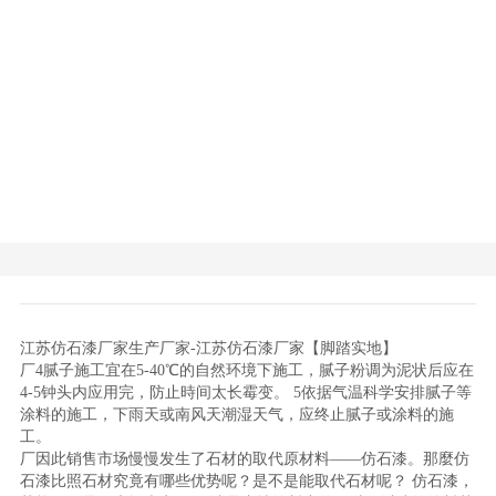
江苏仿石漆厂家生产厂家-江苏仿石漆厂家【脚踏实地】
厂4腻子施工宜在5-40℃的自然环境下施工，腻子粉调为泥状后应在
4-5钟头内应用完，防止時间太长霉变。 5依据气温科学安排腻子等
涂料的施工，下雨天或南风天潮湿天气，应终止腻子或涂料的施
工。
厂因此销售市场慢慢发生了石材的取代原材料——仿石漆。那麼仿
石漆比照石材究竟有哪些优势呢？是不是能取代石材呢？ 仿石漆，